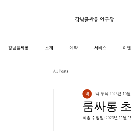
​강남풀싸롱 야구장
강남풀싸롱
소개
예약
서비스
이벤
All Posts
백 두식
2023년 10월
룸싸롱 초
최종 수정일:
2023년 11월 