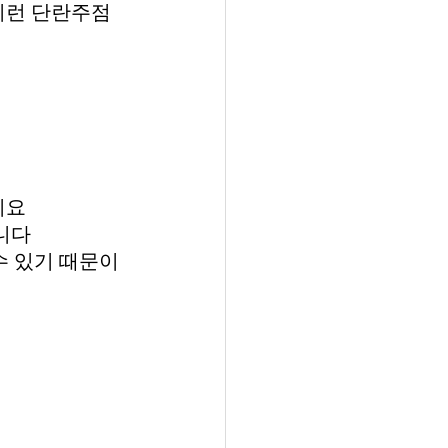
이런 단란주점
지요
니다
수 있기 때문이