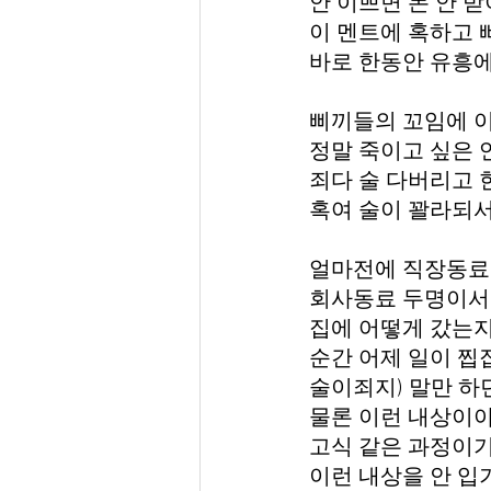
안 이쁘면 돈 안 받
이 멘트에 혹하고 
바로 한동안 유흥에
삐끼들의 꼬임에 
정말 죽이고 싶은 
죄다 술 다버리고 
혹여 술이 꽐라되서
얼마전에 직장동료
회사동료 두명이서 
집에 어떻게 갔는지
순간 어제 일이 찝
술이죄지) 말만 하
물론 이런 내상이야
고식 같은 과정이기
이런 내상을 안 입