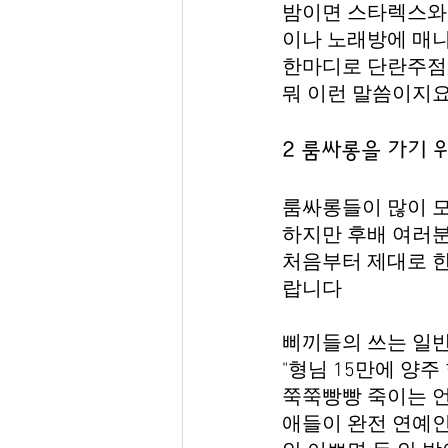
밤이면 스타렉스와
이나 노래방에 매니
한마디로 단란주점
뭐 이런 말씀이지
2 룸싸롱을 가기 
룸싸롱들이 많이 
하지만 후배 여러분
처음부터 제대로 한
랍니다
삐끼들의 쓰는 일
"형님 15만에 양주
쭉쭉빵빵 죽이는 언
애들이 완전 연예