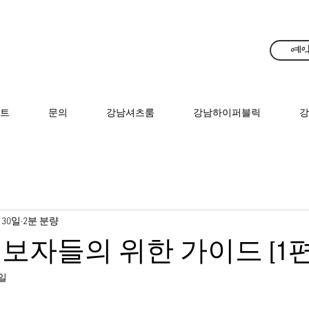
예약
트
문의
강남셔츠룸
강남하이퍼블릭
강
 30일
2분 분량
보자들의 위한 가이드 [1편
1일