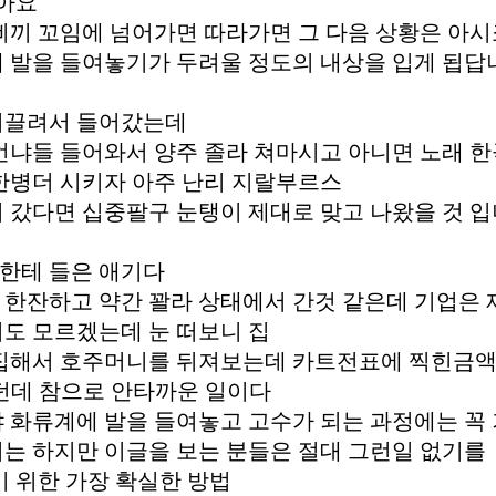
아요"
삐끼 꼬임에 넘어가면 따라가면 그 다음 상황은 아시
 발을 들여놓기가 두려울 정도의 내상을 입게 됩답
이끌려서 들어갔는데
언냐들 들어와서 양주 졸라 쳐마시고 아니면 노래 한
한병더 시키자 아주 난리 지랄부르스
 갔다면 십중팔구 눈탱이 제대로 맞고 나왔을 것 
한테 들은 애기다
한잔하고 약간 꽐라 상태에서 간것 같은데 기업은 
도 모르겠는데 눈 떠보니 집
집해서 호주머니를 뒤져보는데 카트전표에 찍힌금액이
던데 참으로 안타까운 일이다
 화류계에 발을 들여놓고 고수가 되는 과정에는 꼭 
는 하지만 이글을 보는 분들은 절대 그런일 없기를
기 위한 가장 확실한 방법