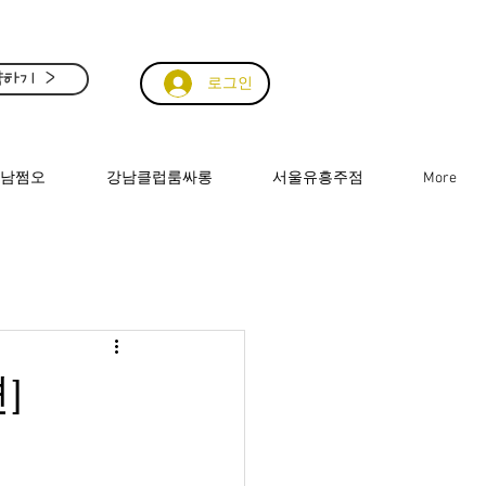
하기 >
로그인
남쩜오
강남클럽룸싸롱
서울유흥주점
More
]